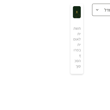
תשת
ית
לאומ
ית
בפרו
ץ
הסכ
סוך