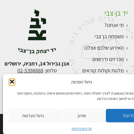
יד בן-צבי
מי אנחנו?
משפחת בן־צבי
האירוע שלכם אצלנו
מכרזים ודרושים
אבן גבירול 14, רחביה, ירושלים
מלגות וקולות קוראים
טלפון:
02-5398888
צור קשר
ניהול הסכמה
התחברות
אנו משתמשים בעוגיות (Cookies) לצורך הפעלת האתר, ניתוח ושיווק מותאם אישית. בהסכמה, נאסוף נתוני
הל או למשוך הסכמה בכל עת.
ל הכל
סירוב
ניהול העדפות
פיתוח אתרים
מדיניות פרטיות