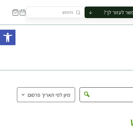
שר לעזור לך?
ור לקבוצה
פתח 
סיור
קורס
ר
רייה
ור בצריף