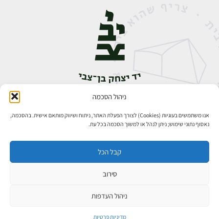
ניהול הסכמה
אבן גבירול 14, רחביה, ירושלים
טלפון:
02-5398888
אנו משתמשים בעוגיות (Cookies) לצורך הפעלת האתר, ניתוח ושיווק מותאם אישית. בהסכמה,
נאסוף נתוני שימוש; ניתן לנהל או למשוך הסכמה בכל עת.
קבל הכל
סירוב
כל הזכויות שמורות ליד יצחק בן־צבי ירושלים ©
פיתוח אתרים
ניהול העדפות
מדיניות פרטיות