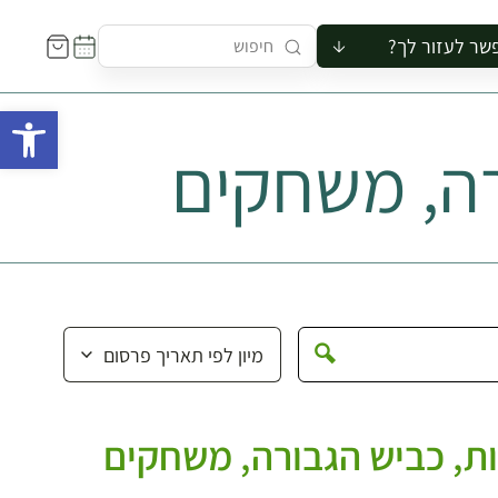
שר לעזור לך?
ור לקבוצה
פתח 
סיור
ה, משחקים
קורס
ר
רייה
ור בצריף
, כביש הגבורה, משחקים