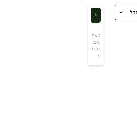
משח
קים
בכבי
ש
₪
למידע ולרכישה