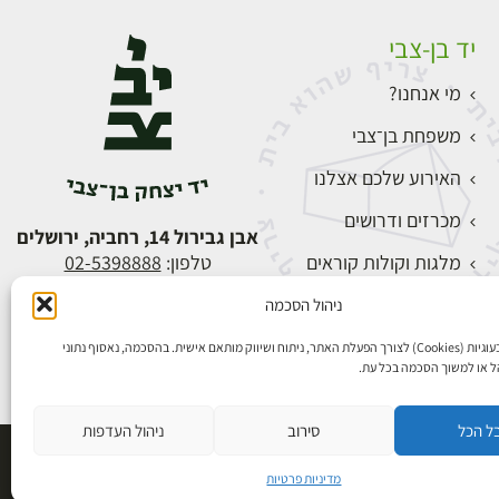
יד בן-צבי
מי אנחנו?
משפחת בן־צבי
האירוע שלכם אצלנו
מכרזים ודרושים
אבן גבירול 14, רחביה, ירושלים
מלגות וקולות קוראים
טלפון:
02-5398888
צור קשר
ניהול הסכמה
התחברות
אנו משתמשים בעוגיות (Cookies) לצורך הפעלת האתר, ניתוח ושיווק מותאם אישית. בהסכמה, נאסוף נתוני
הל או למשוך הסכמה בכל עת.
ל הכל
סירוב
ניהול העדפות
פיתוח אתרים
מדיניות פרטיות