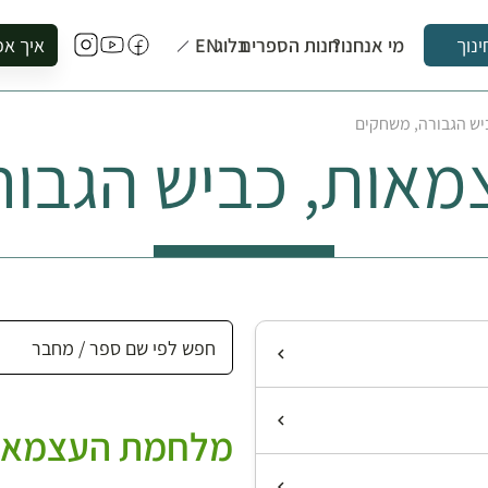
מי אנחנו?
חנות הספרים
בלוג
EN
איך אפ
ינוך
להזמין סי
ש הגבורה, משחקים
להירשם ל
אות, כביש הגבור
להירשם ל
לקנות ספ
לבקר בספ
לתאם ביק
מלחמת העצמאות