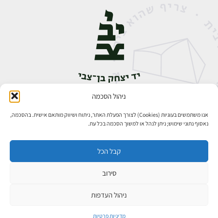
ניהול הסכמה
אבן גבירול 14, רחביה, ירושלים
טלפון:
02-5398888
אנו משתמשים בעוגיות (Cookies) לצורך הפעלת האתר, ניתוח ושיווק מותאם אישית. בהסכמה,
נאסוף נתוני שימוש; ניתן לנהל או למשוך הסכמה בכל עת.
קבל הכל
סירוב
כל הזכויות שמורות ליד יצחק בן־צבי ירושלים ©
פיתוח אתרים
ניהול העדפות
מדיניות פרטיות