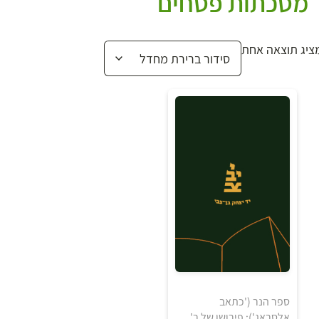
מסכתות פסחים
ציג תוצאה אחת
ספר הנר ('כתאב
אלסראג'): פירושו של ר'