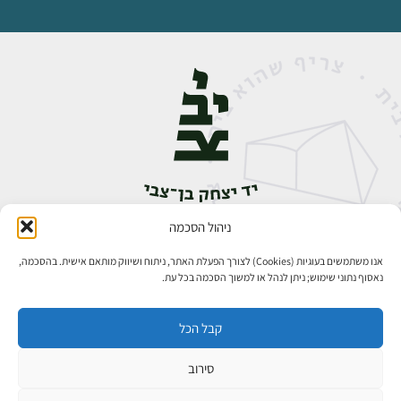
ניהול הסכמה
אבן גבירול 14, רחביה, ירושלים
טלפון:
02-5398888
אנו משתמשים בעוגיות (Cookies) לצורך הפעלת האתר, ניתוח ושיווק מותאם אישית. בהסכמה,
נאסוף נתוני שימוש; ניתן לנהל או למשוך הסכמה בכל עת.
קבל הכל
סירוב
כל הזכויות שמורות ליד יצחק בן־צבי ירושלים ©