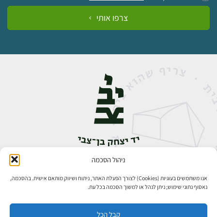
צרפו אותי
ניהול הסכמה
אבן גבירול 14, רחביה, ירושלים
טלפון:
02-5398888
אנו משתמשים בעוגיות (Cookies) לצורך הפעלת האתר, ניתוח ושיווק מותאם אישית. בהסכמה,
נאסוף נתוני שימוש; ניתן לנהל או למשוך הסכמה בכל עת.
קבל הכל