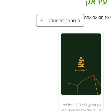
עיראק
ציג תוצאה אחת
בין פולין, לבבל ולירושלים:
פועלו של אברהם פירקוביץ