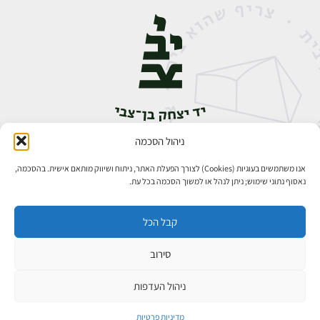
ניהול הסכמה
אבן גבירול 14, רחביה, ירושלים
טלפון:
02-5398888
אנו משתמשים בעוגיות (Cookies) לצורך הפעלת האתר, ניתוח ושיווק מותאם אישית. בהסכמה,
נאסוף נתוני שימוש; ניתן לנהל או למשוך הסכמה בכל עת.
קבל הכל
סירוב
כל הזכויות שמורות ליד יצחק בן־צבי ירושלים ©
₪
פיתוח אתרים
ניהול העדפות
למידע ולרכישה
מדיניות פרטיות