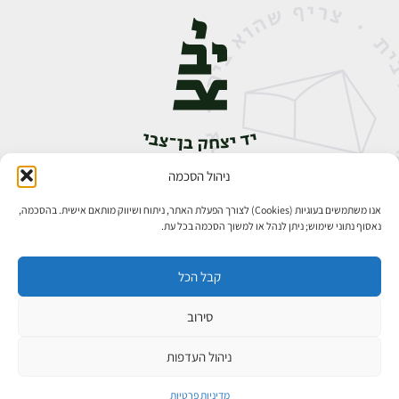
ניהול הסכמה
אבן גבירול 14, רחביה, ירושלים
טלפון:
02-5398888
אנו משתמשים בעוגיות (Cookies) לצורך הפעלת האתר, ניתוח ושיווק מותאם אישית. בהסכמה,
נאסוף נתוני שימוש; ניתן לנהל או למשוך הסכמה בכל עת.
קבל הכל
סירוב
כל הזכויות שמורות ליד יצחק בן־צבי ירושלים ©
פיתוח אתרים
ניהול העדפות
מדיניות פרטיות