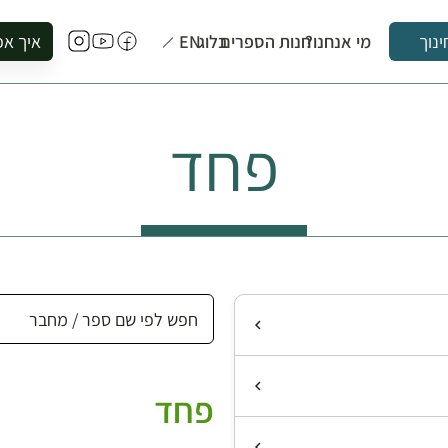
מי אנחנו?
חנות הספרים
בלוג
EN
איך אפ
ינוך
להזמין סי
להירשם ל
פחד
להירשם ל
לקנות ספ
לבקר בספ
לתאם ביק
פחד