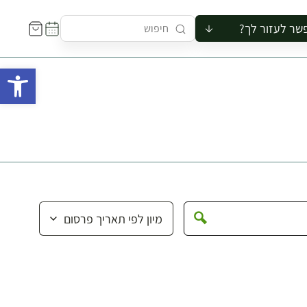
שר לעזור לך?
ור לקבוצה
פתח 
סיור
קורס
ר
רייה
ור בצריף