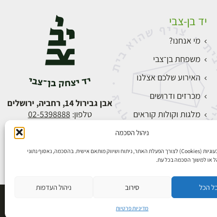
יד בן-צבי
מי אנחנו?
משפחת בן־צבי
האירוע שלכם אצלנו
מכרזים ודרושים
אבן גבירול 14, רחביה, ירושלים
מלגות וקולות קוראים
טלפון:
02-5398888
צור קשר
ניהול הסכמה
התחברות
אנו משתמשים בעוגיות (Cookies) לצורך הפעלת האתר, ניתוח ושיווק מותאם אישית. בהסכמה, נאסוף נתוני
הל או למשוך הסכמה בכל עת.
ל הכל
סירוב
ניהול העדפות
פיתוח אתרים
מדיניות פרטיות