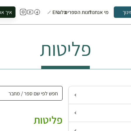
מי אנחנו?
חנות הספרים
בלוג
EN
איך אפ
ינוך
להזמין סי
להירשם ל
פליטות
להירשם ל
לקנות ספ
לבקר בספ
לתאם ביק
פליטות