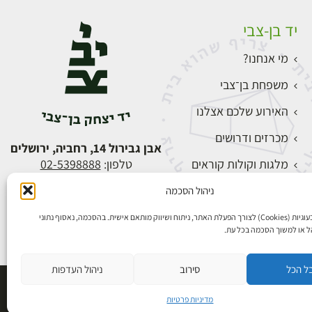
יד בן-צבי
מי אנחנו?
משפחת בן־צבי
האירוע שלכם אצלנו
מכרזים ודרושים
אבן גבירול 14, רחביה, ירושלים
מלגות וקולות קוראים
טלפון:
02-5398888
צור קשר
ניהול הסכמה
התחברות
אנו משתמשים בעוגיות (Cookies) לצורך הפעלת האתר, ניתוח ושיווק מותאם אישית. בהסכמה, נאסוף נתוני
הל או למשוך הסכמה בכל עת.
ל הכל
סירוב
ניהול העדפות
פיתוח אתרים
מדיניות פרטיות