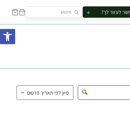
שר לעזור לך?
ור לקבוצה
פתח 
סיור
קורס
ר
רייה
ור בצריף