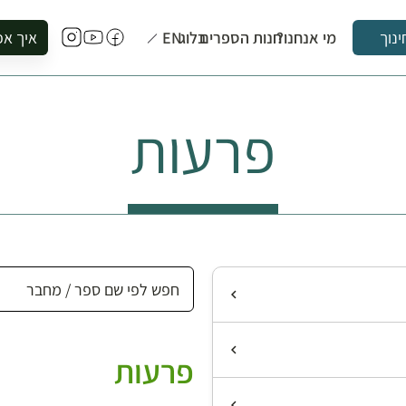
מי אנחנו?
חנות הספרים
בלוג
EN
איך אפ
ינוך
להזמין סי
להירשם ל
פרעות
להירשם ל
לקנות ספ
לבקר בספ
לתאם ביק
פרעות