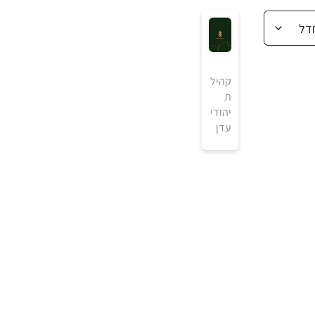
קהיל
ת
יהודי
עדן
₪
למידע ולרכישה