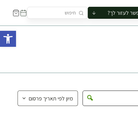
שר לעזור לך?
ור לקבוצה
פתח 
סיור
קורס
ר
רייה
ור בצריף