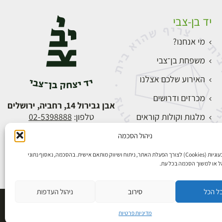
יד בן-צבי
מי אנחנו?
משפחת בן־צבי
האירוע שלכם אצלנו
מכרזים ודרושים
אבן גבירול 14, רחביה, ירושלים
מלגות וקולות קוראים
טלפון:
02-5398888
צור קשר
ניהול הסכמה
התחברות
אנו משתמשים בעוגיות (Cookies) לצורך הפעלת האתר, ניתוח ושיווק מותאם אישית. בהסכמה, נאסוף נתוני
הל או למשוך הסכמה בכל עת.
ל הכל
סירוב
ניהול העדפות
פיתוח אתרים
מדיניות פרטיות