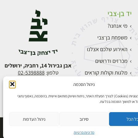
יד בן-צבי
מי אנחנו?
משפחת בן־צבי
האירוע שלכם אצלנו
מכרזים ודרושים
אבן גבירול 14, רחביה, ירושלים
מלגות וקולות קוראים
טלפון:
02-5398888
צור קשר
ניהול הסכמה
התחברות
אנו משתמשים בעוגיות (Cookies) לצורך הפעלת האתר, ניתוח ושיווק מותאם אישית. בהסכמה, נאסוף נתוני
הל או למשוך הסכמה בכל עת.
ל הכל
סירוב
ניהול העדפות
פיתוח אתרים
מדיניות פרטיות