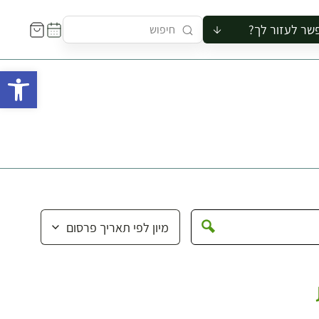
שר לעזור לך?
ור לקבוצה
פתח 
סיור
קורס
ר
רייה
ור בצריף