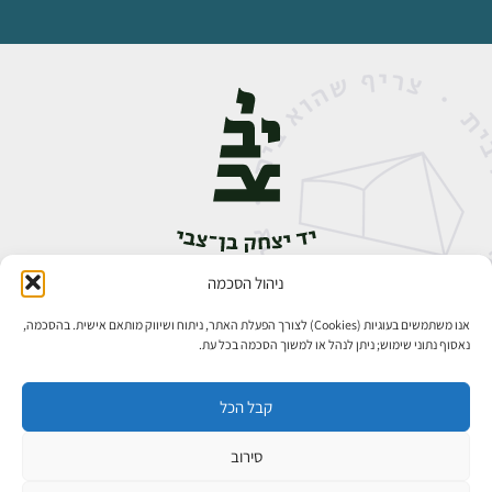
ניהול הסכמה
אבן גבירול 14, רחביה, ירושלים
טלפון:
02-5398888
אנו משתמשים בעוגיות (Cookies) לצורך הפעלת האתר, ניתוח ושיווק מותאם אישית. בהסכמה,
נאסוף נתוני שימוש; ניתן לנהל או למשוך הסכמה בכל עת.
קבל הכל
סירוב
כל הזכויות שמורות ליד יצחק בן־צבי ירושלים ©