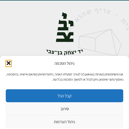
ניהול הסכמה
אבן גבירול 14, רחביה, ירושלים
טלפון:
02-5398888
אנו משתמשים בעוגיות (Cookies) לצורך הפעלת האתר, ניתוח ושיווק מותאם אישית. בהסכמה,
נאסוף נתוני שימוש; ניתן לנהל או למשוך הסכמה בכל עת.
קבל הכל
סירוב
כל הזכויות שמורות ליד יצחק בן־צבי ירושלים ©
פיתוח אתרים
ניהול העדפות