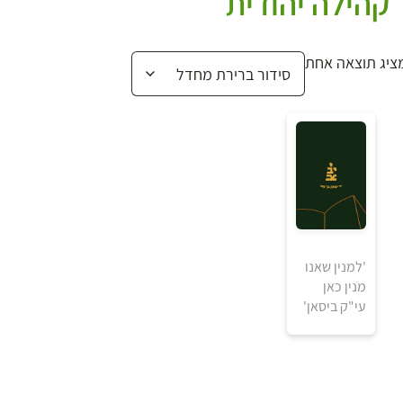
קהילה יהודית
ציג תוצאה אחת
'למנין שאנו
מֹנין כאן
עי"ק ביסאן'