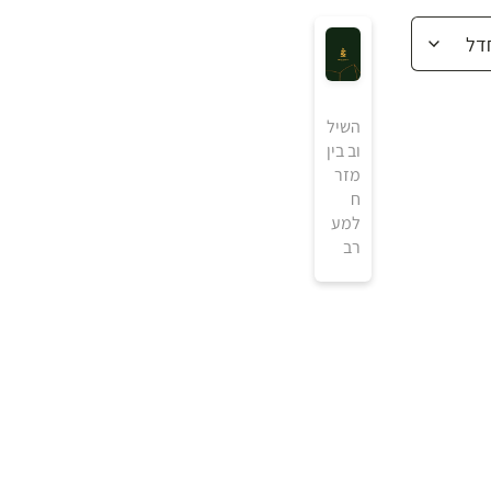
השיל
וב בין
מזר
ח
למע
רב