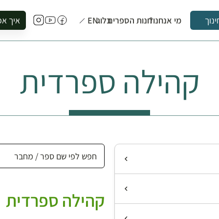
מי אנחנו?
חנות הספרים
בלוג
EN
איך אפ
ינוך
להזמין סי
להירשם ל
קהילה ספרדית
להירשם ל
לקנות ספ
לבקר בספ
לתאם ביק
קהילה ספרדית