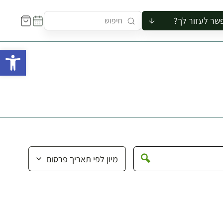
שר לעזור לך?
ור לקבוצה
פתח 
סיור
קורס
ר
רייה
ור בצריף