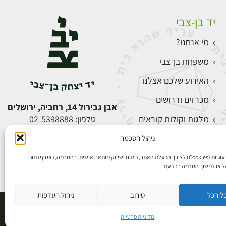
יד בן-צבי
מי אנחנו?
משפחת בן־צבי
האירוע שלכם אצלנו
מכרזים ודרושים
אבן גבירול 14, רחביה, ירושלים
מלגות וקולות קוראים
טלפון:
02-5398888
צור קשר
ניהול הסכמה
התחברות
אנו משתמשים בעוגיות (Cookies) לצורך הפעלת האתר, ניתוח ושיווק מותאם אישית. בהסכמה, נאסוף נתוני
הל או למשוך הסכמה בכל עת.
ל הכל
סירוב
ניהול העדפות
פיתוח אתרים
מדיניות פרטיות