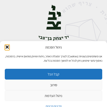
ניהול הסכמה
אבן גבירול 14, רחביה, ירושלים
טלפון:
02-5398888
אנו משתמשים בעוגיות (Cookies) לצורך הפעלת האתר, ניתוח ושיווק מותאם אישית. בהסכמה,
נאסוף נתוני שימוש; ניתן לנהל או למשוך הסכמה בכל עת.
קבל הכל
סירוב
כל הזכויות שמורות ליד יצחק בן־צבי ירושלים ©
פיתוח אתרים
ניהול העדפות
מדיניות פרטיות