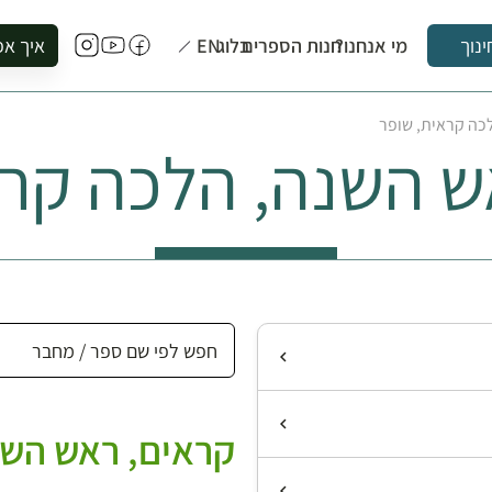
מי אנחנו?
חנות הספרים
בלוג
EN
איך אפ
ינוך
להזמין סי
כה קראית, שופר
להירשם ל
ש השנה, הלכה קרא
להירשם ל
לקנות ספ
לבקר בספ
לתאם ביק
קראים, ראש השנ