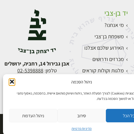
יד בן-צבי
מי אנחנו?
משפחת בן־צבי
האירוע שלכם אצלנו
מכרזים ודרושים
אבן גבירול 14, רחביה, ירושלים
מלגות וקולות קוראים
טלפון:
02-5398888
צור קשר
ניהול הסכמה
התחברות
אנו משתמשים בעוגיות (Cookies) לצורך הפעלת האתר, ניתוח ושיווק מותאם אישית. בהסכמה, נאסוף נתוני
הל או למשוך הסכמה בכל עת.
ל הכל
סירוב
ניהול העדפות
פיתוח אתרים
מדיניות פרטיות