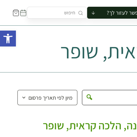
שר לעזור לך?
ור לקבוצה
פתח 
סיור
ית, שופר
קורס
ר
רייה
ור בצריף
ה, הלכה קראית, שופר