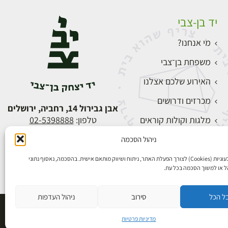
יד בן-צבי
מי אנחנו?
משפחת בן־צבי
האירוע שלכם אצלנו
מכרזים ודרושים
אבן גבירול 14, רחביה, ירושלים
מלגות וקולות קוראים
טלפון:
02-5398888
צור קשר
ניהול הסכמה
התחברות
אנו משתמשים בעוגיות (Cookies) לצורך הפעלת האתר, ניתוח ושיווק מותאם אישית. בהסכמה, נאסוף נתוני
הל או למשוך הסכמה בכל עת.
ל הכל
סירוב
ניהול העדפות
פיתוח אתרים
מדיניות פרטיות