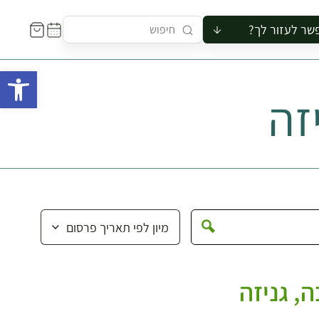
שר לעזור לך?
ור לקבוצה
פתח 
סיור
זה
קורס
ר
רייה
ור בצריף
ה, גניזה