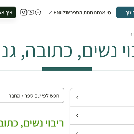
מי אנחנו?
חנות הספרים
בלוג
EN
איך אפ
ינוך
להזמין סי
זה
להירשם ל
וי נשים, כתובה, גני
להירשם ל
לקנות ספ
לבקר בספ
לתאם ביק
ריבוי נשים, כתוב