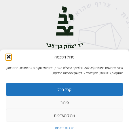
ניהול הסכמה
אבן גבירול 14, רחביה, ירושלים
טלפון:
02-5398888
אנו משתמשים בעוגיות (Cookies) לצורך הפעלת האתר, ניתוח ושיווק מותאם אישית. בהסכמה,
נאסוף נתוני שימוש; ניתן לנהל או למשוך הסכמה בכל עת.
קבל הכל
סירוב
כל הזכויות שמורות ליד יצחק בן־צבי ירושלים ©
פיתוח אתרים
ניהול העדפות
מדיניות פרטיות