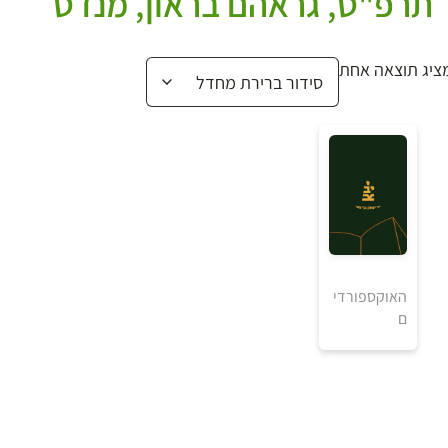
תרפ"ט, גראהם בראון, מנדט
ציג תוצאה אחת
₪
האוקספורדי
ם
למידע ולרכישה