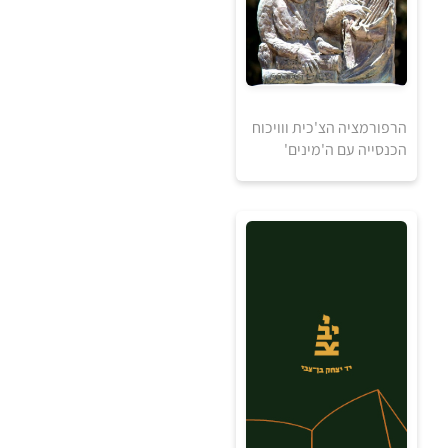
הרפורמציה הצ'כית ווויכוח
הכנסייה עם ה'מינים'
5
5
₪
₪
למידע ולרכישה