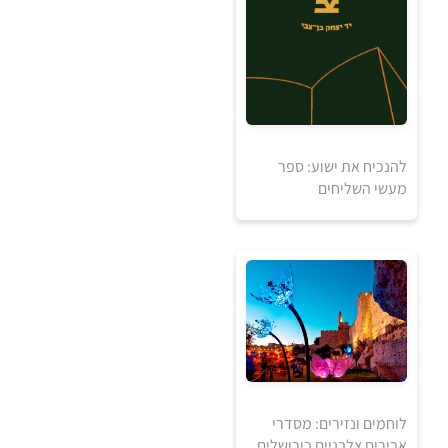
להנכיח את ישוע: ספר
מעשי השליחים
5
5
₪
₪
למידע ולרכישה
לוחמים ונזירים: מסדרי
אבירים צלבניים בירושלים