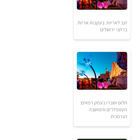
זנב לאריות: בעקבות אריות
ברחבי ירושלים
5
5
₪
₪
למידע ולרכישה
חלום ושברו בעמק רפאים:
הטמפלרים והמושבה
הגרמנית
5
5
₪
₪