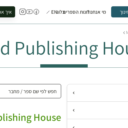
מי אנחנו?
חנות הספרים
בלוג
EN
איך אפ
ינוך
להזמין סי
להירשם ל
d Publishing Ho
להירשם ל
לקנות ספ
לבקר בספ
לתאם ביק
lishing House