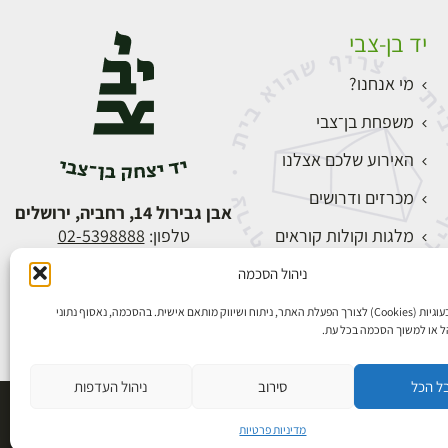
יד בן-צבי
מי אנחנו?
משפחת בן־צבי
האירוע שלכם אצלנו
מכרזים ודרושים
אבן גבירול 14, רחביה, ירושלים
מלגות וקולות קוראים
טלפון:
02-5398888
צור קשר
ניהול הסכמה
התחברות
אנו משתמשים בעוגיות (Cookies) לצורך הפעלת האתר, ניתוח ושיווק מותאם אישית. בהסכמה, נאסוף נתוני
הל או למשוך הסכמה בכל עת.
ל הכל
סירוב
ניהול העדפות
פיתוח אתרים
מדיניות פרטיות