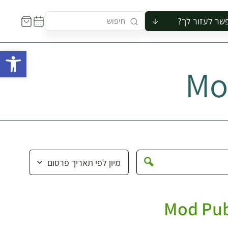
שר לעזור לך?
ור לקבוצה
פתח 
סיור
Mo
קורס
ר
רייה
ור בצריף
Mod Pub