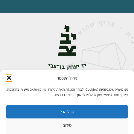
ניהול הסכמה
אבן גבירול 14, רחביה, ירושלים
טלפון:
02-5398888
אנו משתמשים בעוגיות (Cookies) לצורך הפעלת האתר, ניתוח ושיווק מותאם אישית. בהסכמה,
נאסוף נתוני שימוש; ניתן לנהל או למשוך הסכמה בכל עת.
קבל הכל
סירוב
כל הזכויות שמורות ליד יצחק בן־צבי ירושלים ©