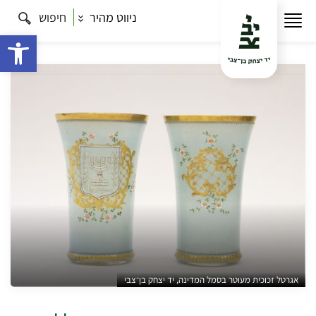
ניווט מהיר
חיפוש
עמוד הבית
תרבות
כל הסיורים
אוספי הנשיא יצחק
בן־צבי – מפגש ללא תשלום
פתח 
אגרטל זכוכית מעוטר בסמל המדינה, יד יצחק בן־צבי