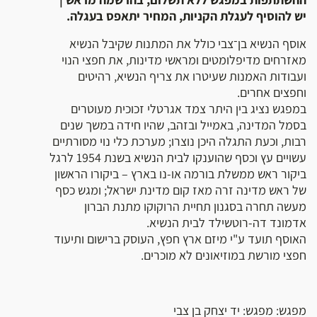
יש להוסיף לעגלת הקניות, המחיר יתאפס בעגלה.
אוסף הנשיא בן־צבי כולל את המתנות שקיבל הנשיא
מאזרחים מדיפלומטים ומראשי מדינות, את חפצי הנוי
ועבודות האמנות שעיטרו את צריף הנשיא, רהיטים
וחפצים אחרים.
במפגש נציג בין היתר צמד אגרטלי זכוכית מעוטרים
בסמל המדינה, באמייל ובזהב, שהיו חידה במשך שנים
רבות, וכעת התגלה היכן נוצרו; מערכת כלי נוי מסורתיים
עשויים עץ וכסף שהוענקו לבית הנשיא בשנת 1954 לרגל
ביקור ראש ממשלת בורמה או-נו בארץ – ביקורו הראשון
של ראש מדינה זרה מאז קום מדינת ישראל; ומגש כסף
מעשה תחרה בסגנון תחיית הרוקוקו מתנת הברון
אדמונד דה-רוטשילד לבית הנשיא.
האוסף תועד ע"י מיזם ארץ חפץ, העוסק ברישום ותיעוד
חפצי מורשת במוזיאונים לא מוכרים.
מפגש: מפגש: יד יצחק בן צבי