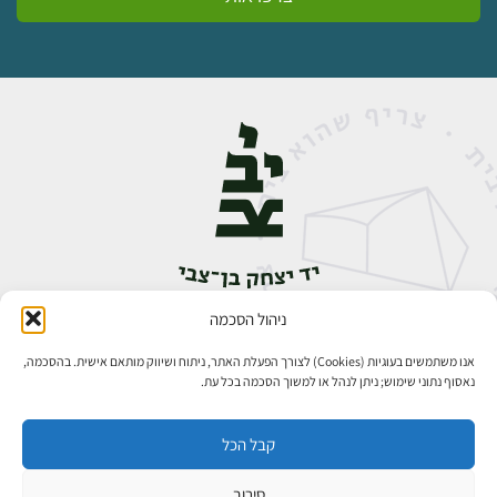
ניהול הסכמה
אבן גבירול 14, רחביה, ירושלים
טלפון:
02-5398888
אנו משתמשים בעוגיות (Cookies) לצורך הפעלת האתר, ניתוח ושיווק מותאם אישית. בהסכמה,
נאסוף נתוני שימוש; ניתן לנהל או למשוך הסכמה בכל עת.
קבל הכל
סירוב