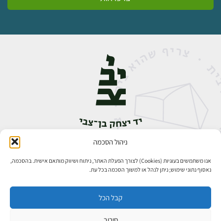
ניהול הסכמה
אבן גבירול 14, רחביה, ירושלים
טלפון:
02-5398888
אנו משתמשים בעוגיות (Cookies) לצורך הפעלת האתר, ניתוח ושיווק מותאם אישית. בהסכמה,
נאסוף נתוני שימוש; ניתן לנהל או למשוך הסכמה בכל עת.
קבל הכל
סירוב