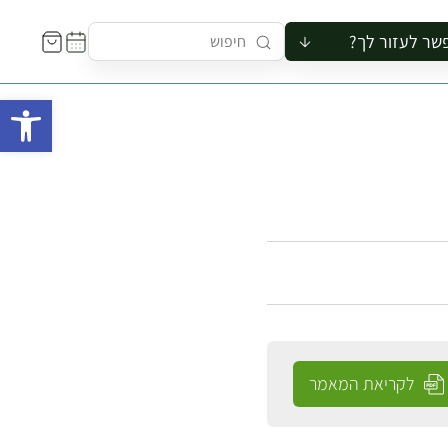
שר לעזור לך?
ור לקבוצה
פתח 
סיור
קורס
ר
רייה
ור בצריף
לקריאת המאמר