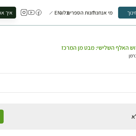
מי אנחנו?
חנות הספרים
בלוג
EN
איך אפ
ינוך
להזמין סי
להירשם ל
להירשם ל
וש האלף השלישי: מבט מן המרכז
לקנות ספ
רמן
לבקר בספ
לתאם ביק
א