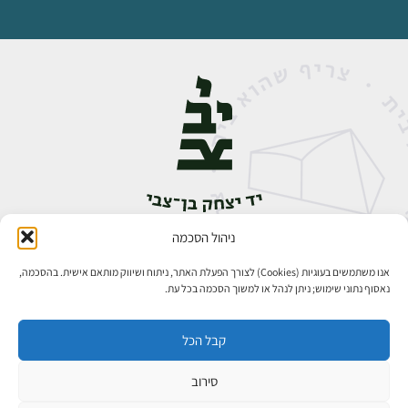
ניהול הסכמה
אבן גבירול 14, רחביה, ירושלים
טלפון:
02-5398888
אנו משתמשים בעוגיות (Cookies) לצורך הפעלת האתר, ניתוח ושיווק מותאם אישית. בהסכמה,
נאסוף נתוני שימוש; ניתן לנהל או למשוך הסכמה בכל עת.
קבל הכל
סירוב
כל הזכויות שמורות ליד יצחק בן־צבי ירושלים ©