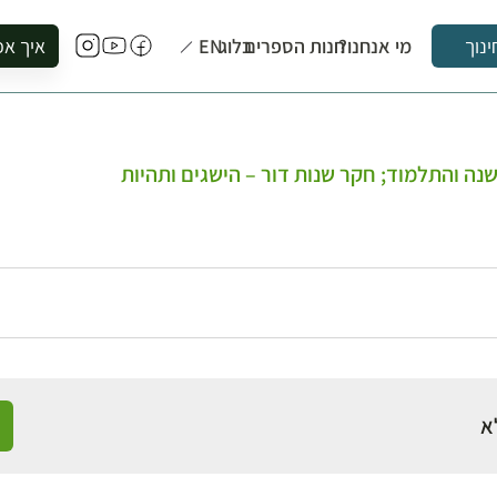
מי אנחנו?
חנות הספרים
בלוג
EN
איך אפ
ינוך
להזמין סי
להירשם ל
להירשם ל
ה והתלמוד; חקר שנות דור – הישגים ותהיות
לקנות ספ
לבקר בספ
לתאם ביק
א