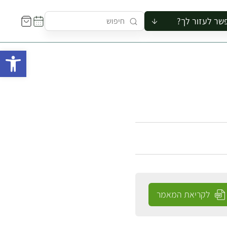
שר לעזור לך?
ור לקבוצה
פתח 
סיור
קורס
ר
רייה
ור בצריף
לקריאת המאמר