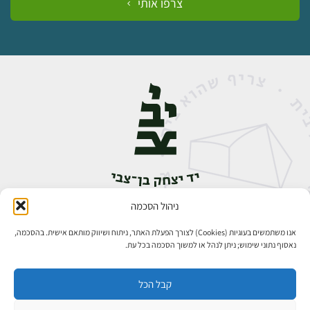
צרפו אותי
ניהול הסכמה
אבן גבירול 14, רחביה, ירושלים
טלפון:
02-5398888
אנו משתמשים בעוגיות (Cookies) לצורך הפעלת האתר, ניתוח ושיווק מותאם אישית. בהסכמה,
נאסוף נתוני שימוש; ניתן לנהל או למשוך הסכמה בכל עת.
קבל הכל