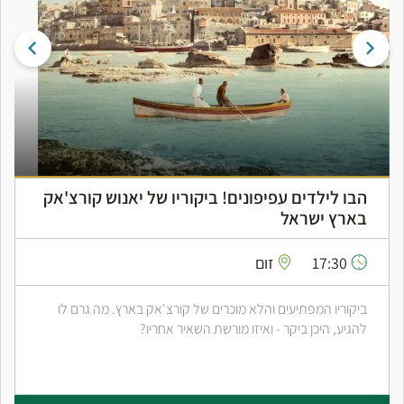
הבו לילדים עפיפונים! ביקוריו של יאנוש קורצ'אק
בארץ ישראל
17:30
זום
ביקוריו המפתיעים והלא מוכרים של קורצ'אק בארץ. מה גרם לו
להגיע, היכן ביקר - ואיזו מורשת השאיר אחריו?