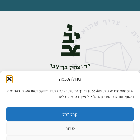
ניהול הסכמה
אבן גבירול 14, רחביה, ירושלים
טלפון:
02-5398888
אנו משתמשים בעוגיות (Cookies) לצורך הפעלת האתר, ניתוח ושיווק מותאם אישית. בהסכמה,
נאסוף נתוני שימוש; ניתן לנהל או למשוך הסכמה בכל עת.
קבל הכל
סירוב
כל הזכויות שמורות ליד יצחק בן־צבי ירושלים ©