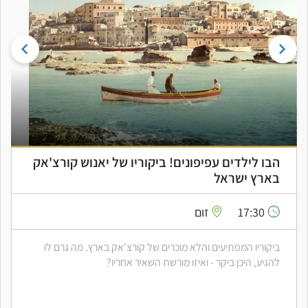
הבו לילדים עפיפונים! ביקוריו של יאנוש קורצ'אק
בארץ ישראל
17:30
זום
ביקוריו המפתיעים והלא מוכרים של קורצ'אק בארץ. מה גרם לו
להגיע, היכן ביקר - ואיזו מורשת השאיר אחריו?