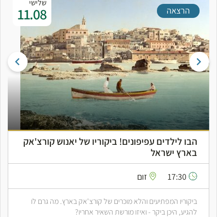
שלישי
11.08
הרצאה
הבו לילדים עפיפונים! ביקוריו של יאנוש קורצ'אק
בארץ ישראל
17:30
זום
ביקוריו המפתיעים והלא מוכרים של קורצ'אק בארץ. מה גרם לו
להגיע, היכן ביקר - ואיזו מורשת השאיר אחריו?