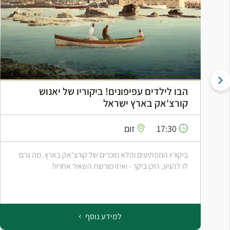
הבו לילדים עפיפונים! ביקוריו של יאנוש
קורצ'אק בארץ ישראל
17:30
זום
ביקוריו המפתיעים והלא מוכרים של קורצ'אק בארץ. מה גרם
לו להגיע, היכן ביקר - ואיזו מורשת השאיר אחריו?
למידע נוסף