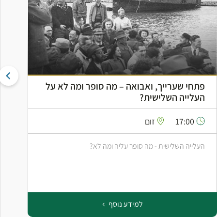
פתחי שערייך, ואבואה – מה סופר ומה לא על
ה
העלייה השלישית?
ה
17:00
זום
העלייה השלישית - מה סופר עליה ומה לא?
ס
ב
למידע נוסף