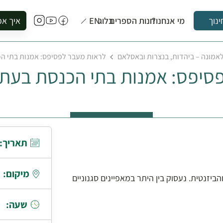
מי אנחנו?
חנות הספרים
בלוג
EN
איך אפ
ינוך
להזמין סי
לאמונה – ביהדות, בנצרות ובאסלאם
לראות מעבר לפסיפס: אמנות בתי ה
להירשם ל
סיפס: אמנות בתי הכנסת בעת
להירשם ל
לקנות ספ
לבקר בספ
לתאם ביק
תאריך:
מיקום:
זנטית. נעסוק בין היתר במאפיינים סגנוניים
שעה: