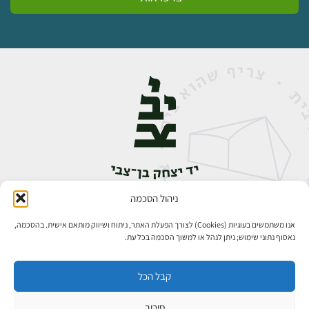
ניהול הסכמה
אבן גבירול 14, רחביה, ירושלים
טלפון:
02-5398888
אנו משתמשים בעוגיות (Cookies) לצורך הפעלת האתר, ניתוח ושיווק מותאם אישית. בהסכמה,
נאסוף נתוני שימוש; ניתן לנהל או למשוך הסכמה בכל עת.
קבל הכל
סירוב