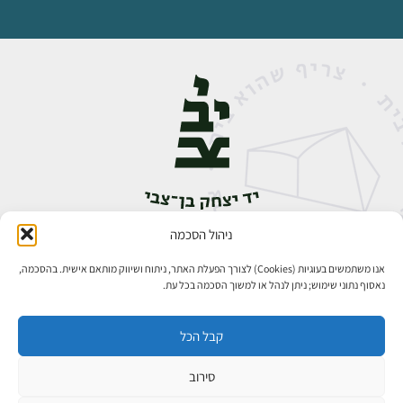
ניהול הסכמה
אבן גבירול 14, רחביה, ירושלים
טלפון:
02-5398888
אנו משתמשים בעוגיות (Cookies) לצורך הפעלת האתר, ניתוח ושיווק מותאם אישית. בהסכמה,
נאסוף נתוני שימוש; ניתן לנהל או למשוך הסכמה בכל עת.
קבל הכל
סירוב
כל הזכויות שמורות ליד יצחק בן־צבי ירושלים ©