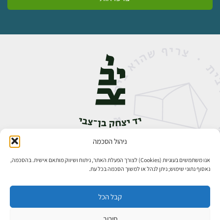
ניהול הסכמה
אבן גבירול 14, רחביה, ירושלים
טלפון:
02-5398888
אנו משתמשים בעוגיות (Cookies) לצורך הפעלת האתר, ניתוח ושיווק מותאם אישית. בהסכמה,
נאסוף נתוני שימוש; ניתן לנהל או למשוך הסכמה בכל עת.
קבל הכל
סירוב