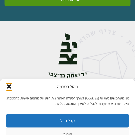
ניהול הסכמה
אבן גבירול 14, רחביה, ירושלים
טלפון:
02-5398888
אנו משתמשים בעוגיות (Cookies) לצורך הפעלת האתר, ניתוח ושיווק מותאם אישית. בהסכמה,
נאסוף נתוני שימוש; ניתן לנהל או למשוך הסכמה בכל עת.
קבל הכל
סירוב