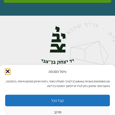
ניהול הסכמה
אבן גבירול 14, רחביה, ירושלים
טלפון:
02-5398888
אנו משתמשים בעוגיות (Cookies) לצורך הפעלת האתר, ניתוח ושיווק מותאם אישית. בהסכמה,
נאסוף נתוני שימוש; ניתן לנהל או למשוך הסכמה בכל עת.
קבל הכל
סירוב