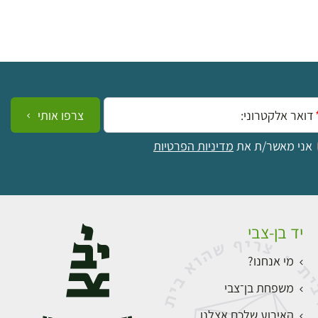
ייל:
צרפו אותי
אני מאשר/ת את
מדיניות הפרטיות
יד בן-צבי
מי אנחנו?
משפחת בן־צבי
האירוע שלכם אצלנו