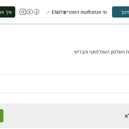
מי אנחנו?
חנות הספרים
בלוג
EN
איך אפ
ינוך
להזמין סי
להירשם ל
להירשם ל
לקנות ספ
השלטון העות'מאני והבריטי
לבקר בספ
לתאם ביק
א