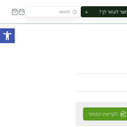
שר לעזור לך?
ור לקבוצה
פתח 
סיור
קורס
ר
רייה
ור בצריף
לקריאת המאמר