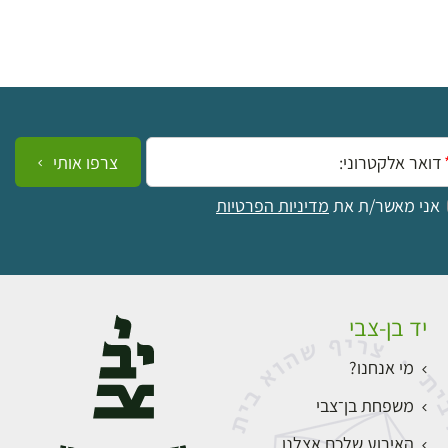
ייל:
צרפו אותי
אני מאשר/ת את
מדיניות הפרטיות
יד בן-צבי
מי אנחנו?
משפחת בן־צבי
האירוע שלכם אצלנו