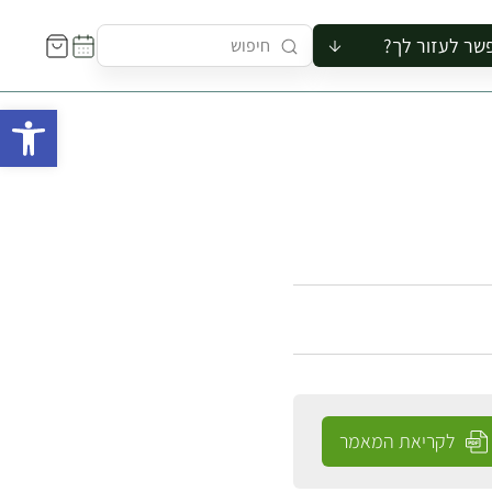
שר לעזור לך?
ור לקבוצה
פתח 
סיור
קורס
ר
רייה
ור בצריף
לקריאת המאמר