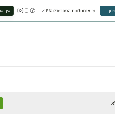
מי אנחנו?
חנות הספרים
בלוג
EN
איך אפ
ינוך
להזמין סי
להירשם ל
להירשם ל
לקנות ספ
לבקר בספ
לתאם ביק
א