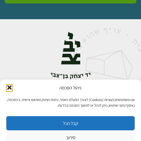
ניהול הסכמה
אבן גבירול 14, רחביה, ירושלים
טלפון:
02-5398888
אנו משתמשים בעוגיות (Cookies) לצורך הפעלת האתר, ניתוח ושיווק מותאם אישית. בהסכמה,
נאסוף נתוני שימוש; ניתן לנהל או למשוך הסכמה בכל עת.
קבל הכל
סירוב