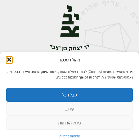
ניהול הסכמה
אבן גבירול 14, רחביה, ירושלים
טלפון:
02-5398888
אנו משתמשים בעוגיות (Cookies) לצורך הפעלת האתר, ניתוח ושיווק מותאם אישית. בהסכמה,
נאסוף נתוני שימוש; ניתן לנהל או למשוך הסכמה בכל עת.
קבל הכל
סירוב
כל הזכויות שמורות ליד יצחק בן־צבי ירושלים ©
פיתוח אתרים
ניהול העדפות
מדיניות פרטיות