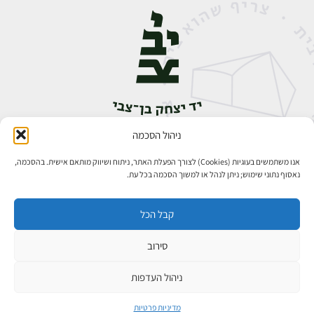
ניהול הסכמה
אבן גבירול 14, רחביה, ירושלים
טלפון:
02-5398888
אנו משתמשים בעוגיות (Cookies) לצורך הפעלת האתר, ניתוח ושיווק מותאם אישית. בהסכמה,
נאסוף נתוני שימוש; ניתן לנהל או למשוך הסכמה בכל עת.
קבל הכל
סירוב
כל הזכויות שמורות ליד יצחק בן־צבי ירושלים ©
פיתוח אתרים
ניהול העדפות
מדיניות פרטיות