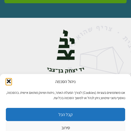
ניהול הסכמה
אבן גבירול 14, רחביה, ירושלים
טלפון:
02-5398888
אנו משתמשים בעוגיות (Cookies) לצורך הפעלת האתר, ניתוח ושיווק מותאם אישית. בהסכמה,
נאסוף נתוני שימוש; ניתן לנהל או למשוך הסכמה בכל עת.
קבל הכל
סירוב