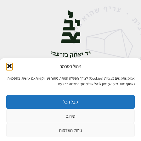
ניהול הסכמה
אבן גבירול 14, רחביה, ירושלים
טלפון:
02-5398888
אנו משתמשים בעוגיות (Cookies) לצורך הפעלת האתר, ניתוח ושיווק מותאם אישית. בהסכמה,
נאסוף נתוני שימוש; ניתן לנהל או למשוך הסכמה בכל עת.
קבל הכל
סירוב
כל הזכויות שמורות ליד יצחק בן־צבי ירושלים ©
פיתוח אתרים
ניהול העדפות