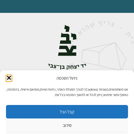
ניהול הסכמה
אבן גבירול 14, רחביה, ירושלים
טלפון:
02-5398888
אנו משתמשים בעוגיות (Cookies) לצורך הפעלת האתר, ניתוח ושיווק מותאם אישית. בהסכמה,
נאסוף נתוני שימוש; ניתן לנהל או למשוך הסכמה בכל עת.
קבל הכל
סירוב
כל הזכויות שמורות ליד יצחק בן־צבי ירושלים ©