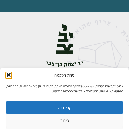
ניהול הסכמה
אבן גבירול 14, רחביה, ירושלים
טלפון:
02-5398888
אנו משתמשים בעוגיות (Cookies) לצורך הפעלת האתר, ניתוח ושיווק מותאם אישית. בהסכמה,
נאסוף נתוני שימוש; ניתן לנהל או למשוך הסכמה בכל עת.
קבל הכל
סירוב
כל הזכויות שמורות ליד יצחק בן־צבי ירושלים ©