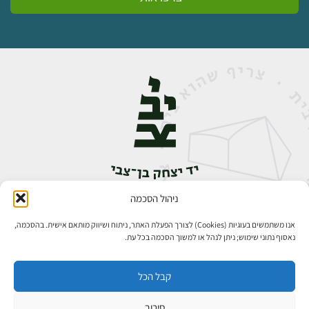
ניהול הסכמה
אבן גבירול 14, רחביה, ירושלים
טלפון:
02-5398888
אנו משתמשים בעוגיות (Cookies) לצורך הפעלת האתר, ניתוח ושיווק מותאם אישית. בהסכמה,
נאסוף נתוני שימוש; ניתן לנהל או למשוך הסכמה בכל עת.
קבל הכל
סירוב